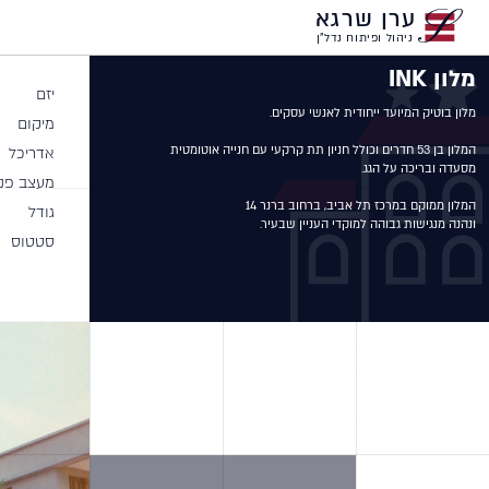
ערן שרגא
ניהול ופיתוח נדל"ן
מלון INK
יזם
מיקום
אדריכל
מעצב פני
גודל
ונהנה מנגישות גבוהה למוקדי העניין שבעיר.
סטטוס