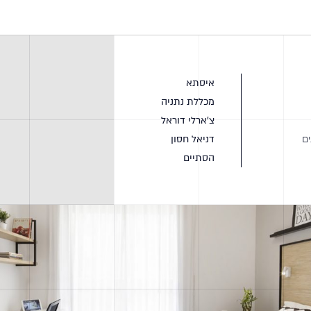
איסתא
מכללת נתניה
צ'ארלי דוראל
ם
דניאל חסון
הסתיים