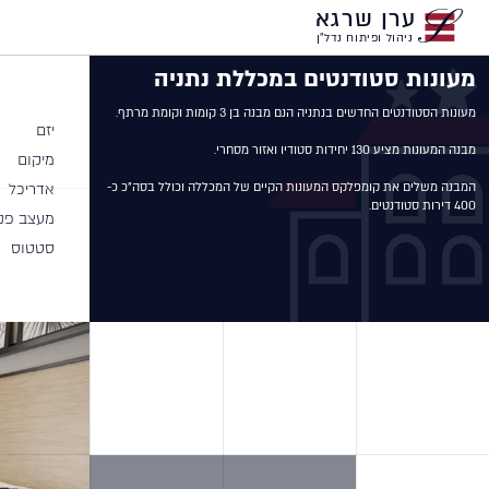
ערן שרגא
ניהול ופיתוח נדל"ן
מעונות סטודנטים במכללת נתניה
יזם
מיקום
אדריכל
המבנה משלים את קומפלקס המעונות הקיים של המכללה וכולל בסה"כ כ- 
400 דירות סטודנטים.
מעצב פני
סטטוס